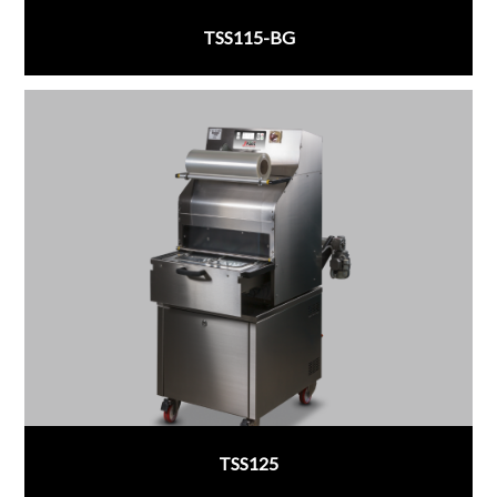
TSS115-BG
;
TSS125
;