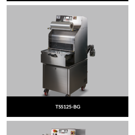
TSS125-BG
;