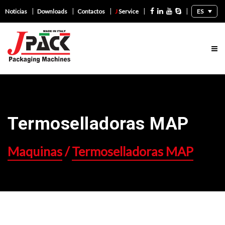
|
|
|
|
|
ES
Noticias
Downloads
Contactos
J
Service
Termoselladoras MAP
Maquinas
/
Termoselladoras MAP