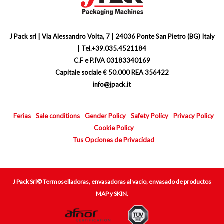
J Pack srl | Via Alessandro Volta, 7 | 24036 Ponte San Pietro (BG) Italy
| Tel.+39.035.4521184
C.F e P.IVA 03183340169
Capitale sociale € 50.000 REA 356422
info@jpack.it
Ferias
Sale conditions
Gender Policy
Safety Policy
Privacy Policy
Cookie Policy
Tus Opciones de Privacidad
J Pack Srl© Termoselladoras, envasadoras al vacío, envasado de productos
MAP y SKIN.