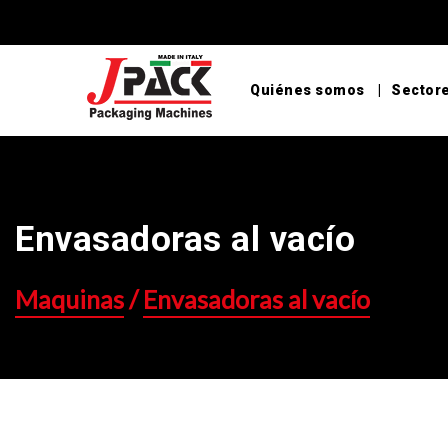
Quiénes somos
Sectore
Envasadoras al vacío
Maquinas
/
Envasadoras al vacío