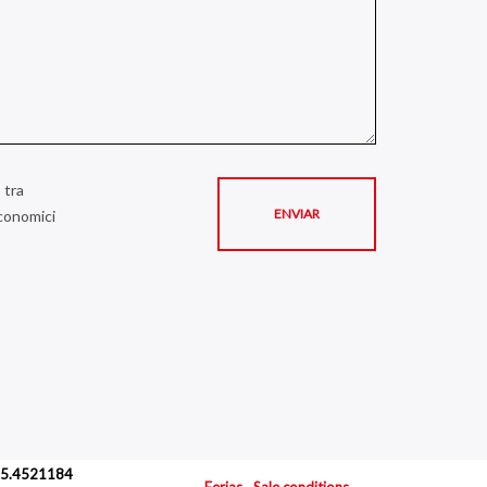
 tra
economici
.035.4521184
Ferias
Sale conditions