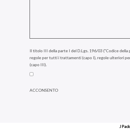
Il titolo III della parte I del D.Lgs. 196/03 ("Codice dell
regole per tutti i trattamenti (capo I), regole ulteriori pe
(capo III).
ACCONSENTO
J Pack