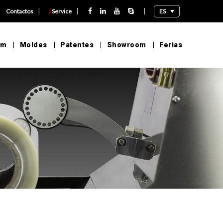
|
|
|
|
ES
Contactos
J
Service
lm
Moldes
Patentes
Showroom
Ferias