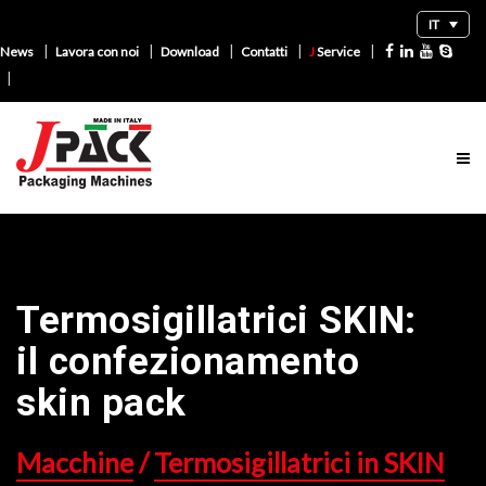
IT
|
|
|
|
|
News
Lavora con noi
Download
Contatti
J
Service
|
Termosigillatrici SKIN:
il confezionamento
skin pack
Macchine
/
Termosigillatrici in SKIN