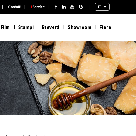
|
|
|
|
IT
Contatti
J
Service
 Film
Stampi
Brevetti
Showroom
Fiere