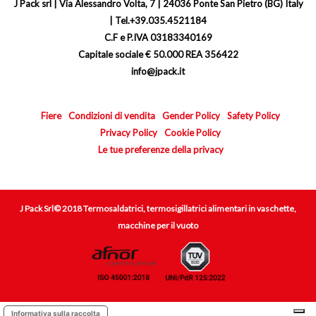
J Pack srl | Via Alessandro Volta, 7 | 24036 Ponte San Pietro (BG) Italy
| Tel.+39.035.4521184
C.F e P.IVA 03183340169
Capitale sociale € 50.000 REA 356422
info@jpack.it
Fiere
Condizioni di vendita
Gender Policy
Safety Policy
Privacy Policy
Cookie Policy
Le tue preferenze della privacy
J Pack Srl© 2018 Termosaldatrici, termosigillatrici alimentari in vaschette,
macchine per il vuoto
Informativa sulla raccolta