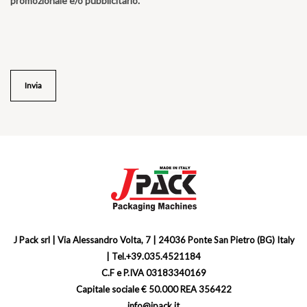
promozionale e/o pubblicitario.
J Pack srl | Via Alessandro Volta, 7 | 24036 Ponte San Pietro (BG) Italy
| Tel.+39.035.4521184
C.F e P.IVA 03183340169
Capitale sociale € 50.000 REA 356422
info@jpack.it