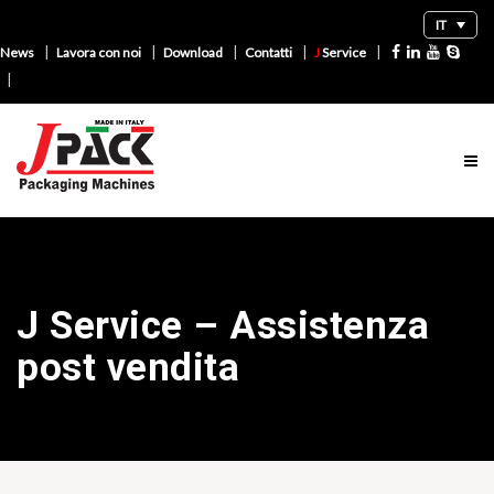
IT
|
|
|
|
|
News
Lavora con noi
Download
Contatti
J
Service
|
J Service – Assistenza
post vendita