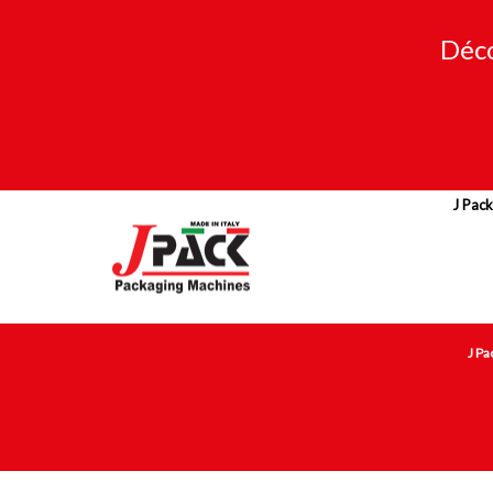
Déco
J Pack
J Pa