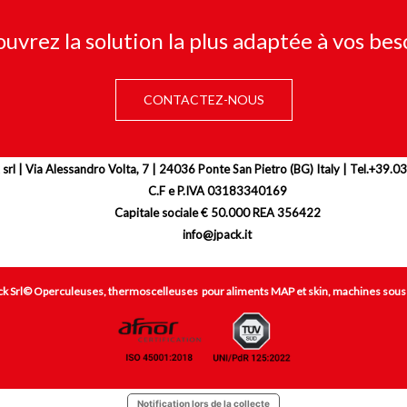
uvrez la solution la plus adaptée à vos bes
CONTACTEZ-NOUS
 srl | Via Alessandro Volta, 7 | 24036 Ponte San Pietro (BG) Italy | Tel.+39
C.F e P.IVA 03183340169
Capitale sociale € 50.000 REA 356422
info@jpack.it
ck Srl© Operculeuses, thermoscelleuses pour aliments MAP et skin, machines sous
Notification lors de la collecte