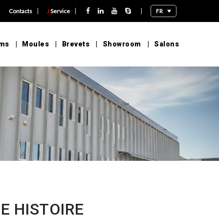
|
|
|
|
FR
Contacts
J
Service
lms
Moules
Brevets
Showroom
Salons
E HISTOIRE