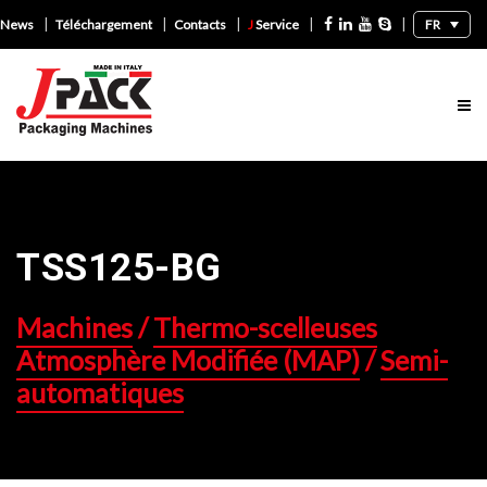
|
|
|
|
|
FR
News
Téléchargement
Contacts
J
Service
TSS125-BG
Machines
/
Thermo-scelleuses
Atmosphère Modifiée (MAP)
/
Semi-
automatiques