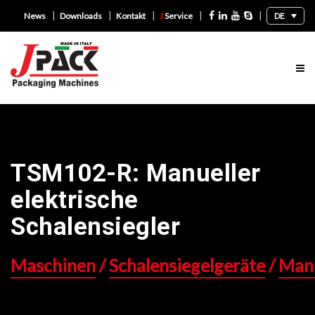
|
|
|
|
|
DE
News
Downloads
Kontakt
J
Service
TSM102-R: Manueller
elektrische
Schalensiegler
Maschinen
/
Schalensiegelgeräte
/
Manu