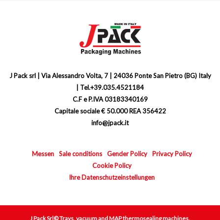
J Pack srl | Via Alessandro Volta, 7 | 24036 Ponte San Pietro (BG) Italy
| Tel.+39.035.4521184
C.F e P.IVA 03183340169
Capitale sociale € 50.000 REA 356422
info@jpack.it
Messen
Sale conditions
Gender Policy
Privacy Policy
Cookie Policy
Ihre Datenschutzeinstellungen
J Pack Srl© Trays, vacuum and MAP thermosealing machines.